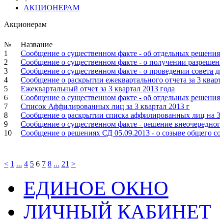
АКЦИОНЕРАМ
Акционерам
№
Название
1
Сообщение о существенном факте - об отдельных решения
2
Сообщение о существенном факте - о получении разрешен
3
Сообщение о существенном факте - о проведении совета д
4
Сообщение о раскрытии ежеквартального отчета за 3 кварт
5
Ежеквартальный отчет за 3 квартал 2013 года
6
Сообщение о существенном факте - об отдельных решениях
7
Список Аффилированных лиц за 3 квартал 2013 г
8
Сообщение о раскрытии списка аффилированных лиц на 3
9
Сообщение о существенном факте - решение внеочередног
10
Сообщение о решениях СД 05.09.2013 - о созыве общего с
<
1
...
4
5
6
7
8
...
21
>
ЕДИНОЕ ОКНО
ЛИЧНЫЙ КАБИНЕТ