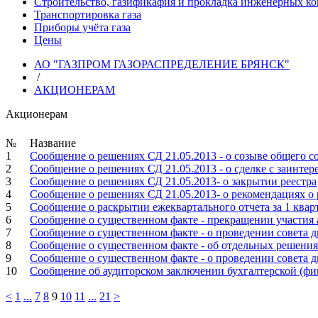
Строительство, газификафия и прокладка инженерных к
Транспортировка газа
Приборы учёта газа
Цены
АО "ГАЗПРОМ ГАЗОРАСПРЕДЕЛЕНИЕ БРЯНСК"
/
АКЦИОНЕРАМ
Акционерам
№
Название
1
Сообщение о решениях СД 21.05.2013 - о созыве общего с
2
Сообщение о решениях СД 21.05.2013 - о сделке с заинте
3
Сообщение о решениях СД 21.05.2013- о закрытии реестра
4
Сообщение о решениях СД 21.05.2013- о рекомендациях о
5
Сообщение о раскрытии ежеквартального отчета за 1 квар
6
Сообщение о существенном факте - прекращении участия
7
Сообщение о существенном факте - о проведении совета д
8
Сообщение о существенном факте - об отдельных решениях
9
Сообщение о существенном факте - о проведении совета д
10
Сообщение об аудиторском заключении бухгалтерской (фин
<
1
...
7
8
9
10
11
...
21
>