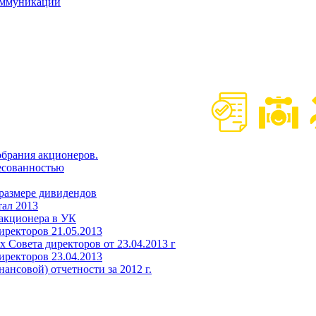
оммуникаций
обрания акционеров.
ресованностью
 размере дивидендов
тал 2013
 акционера в УК
иректоров 21.05.2013
 Совета директоров от 23.04.2013 г
иректоров 23.04.2013
ансовой) отчетности за 2012 г.