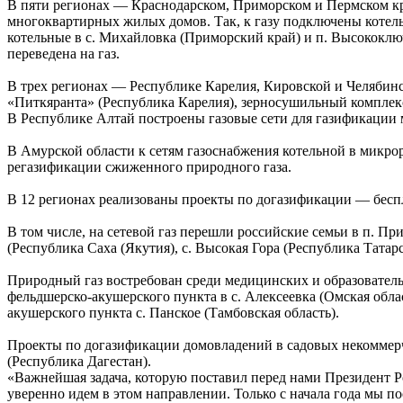
В пяти регионах — Краснодарском, Приморском и Пермском к
многоквартирных жилых домов. Так, к газу подключены котель
котельные в с. Михайловка (Приморский край) и п. Высокоключ
переведена на газ.
В трех регионах — Республике Карелия, Кировской и Челябинс
«Питкяранта» (Республика Карелия), зерносушильный комплекс
В Республике Алтай построены газовые сети для газификации 
В Амурской области к сетям газоснабжения котельной в микр
регазификации сжиженного природного газа.
В 12 регионах реализованы проекты по догазификации — беспл
В том числе, на сетевой газ перешли российские семьи в п. При
(Республика Саха (Якутия), с. Высокая Гора (Республика Татарс
Природный газ востребован среди медицинских и образователь
фельдшерско-акушерского пункта в с. Алексеевка (Омская облас
акушерского пункта с. Панское (Тамбовская область).
Проекты по догазификации домовладений в садовых некоммерчес
(Республика Дагестан).
«Важнейшая задача, которую поставил перед нами Президент 
уверенно идем в этом направлении. Только с начала года мы п