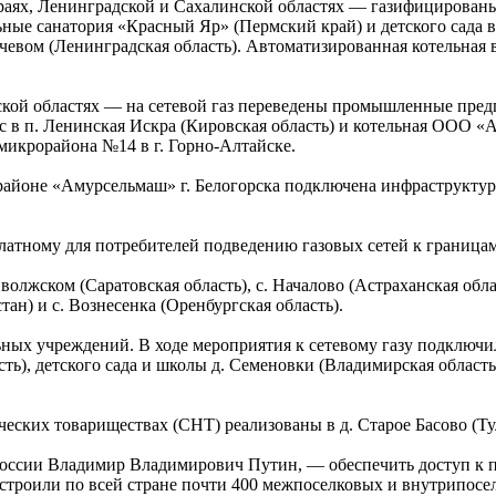
раях, Ленинградской и Сахалинской областях — газифицирован
ные санатория «Красный Яр» (Пермский край) и детского сада 
евом (Ленинградская область). Автоматизированная котельная в 
кой областях — на сетевой газ переведены промышленные предп
 в п. Ленинская Искра (Кировская область) и котельная ООО «А
микрорайона №14 в г. Горно-Алтайске.
орайоне «Амурсельмаш» г. Белогорска подключена инфраструкту
атному для потребителей подведению газовых сетей к границам
волжском (Саратовская область), с. Началово (Астраханская облас
тан) и с. Вознесенка (Оренбургская область).
ных учреждений. В ходе мероприятия к сетевому газу подключи
ть), детского сада и школы д. Семеновки (Владимирская область
ких товариществах (СНТ) реализованы в д. Старое Басово (Туль
России Владимир Владимирович Путин, — обеспечить доступ к 
остроили по всей стране почти 400 межпоселковых и внутрипосел