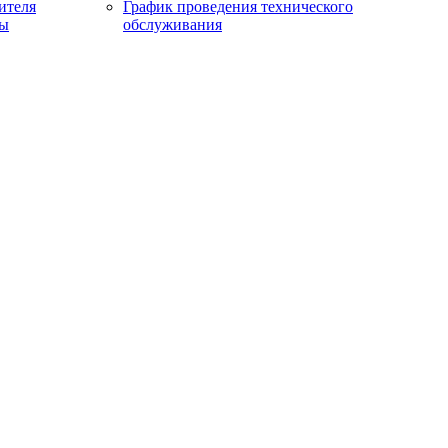
ителя
График проведения технического
сы
обслуживания