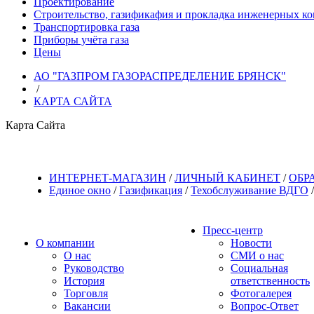
Проектирование
Строительство, газификафия и прокладка инженерных к
Транспортировка газа
Приборы учёта газа
Цены
АО "ГАЗПРОМ ГАЗОРАСПРЕДЕЛЕНИЕ БРЯНСК"
/
КАРТА САЙТА
Карта Сайта
ИНТЕРНЕТ-МАГАЗИН
/
ЛИЧНЫЙ КАБИНЕТ
/
ОБР
Единое окно
/
Газификация
/
Техобслуживание ВДГО
Пресс-центр
О компании
Новости
О нас
СМИ о нас
Руководство
Социальная
История
ответственность
Торговля
Фотогалерея
Вакансии
Вопрос-Ответ