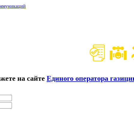
оммуникаций
жете на сайте
Единого оператора газиц