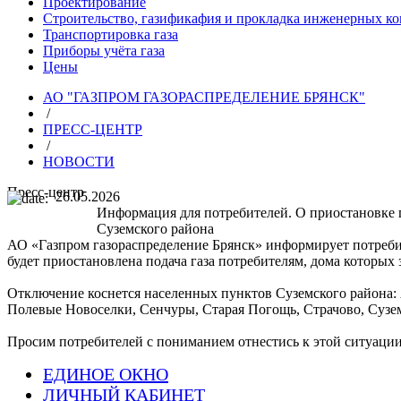
Проектирование
Строительство, газификафия и прокладка инженерных к
Транспортировка газа
Приборы учёта газа
Цены
АО "ГАЗПРОМ ГАЗОРАСПРЕДЕЛЕНИЕ БРЯНСК"
/
ПРЕСС-ЦЕНТР
/
НОВОСТИ
Пресс-центр
26.05.2026
Информация для потребителей. О приостановке п
Суземского района
АО «Газпром газораспределение Брянск» информирует потребите
будет приостановлена подача газа потребителям, дома которых
Отключение коснется населенных пунктов Суземского района: 
Полевые Новоселки, Сенчуры, Старая Погощь, Страчово, Сузе
Просим потребителей с пониманием отнестись к этой ситуации
ЕДИНОЕ ОКНО
ЛИЧНЫЙ КАБИНЕТ