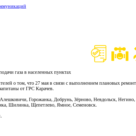
оммуникаций
одачи газа в населенных пунктах
лей о том, что 27 мая в связи с выполнением плановых ремонтны
 запитаны от ГРС Карачев.
Алешковичи, Горожанка, Добрунь, Зёрново, Невдольск, Негино,
мка, Шилинка, Щепетлево, Ямное, Семеновск.
.