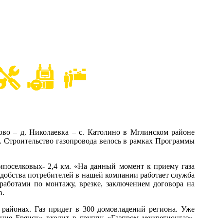
о – д. Николаевка – с. Католино в Мглинском районе
а. Строительство газопровода велось в рамках Программы
поселковых- 2,4 км. «На данный момент к приему газа
добства потребителей в нашей компании работает служба
работами по монтажу, врезке, заключением договора на
в.
районах. Газ придет в 300 домовладений региона. Уже
ние Брянск» входит в группу «Газпром межрегионгаз».