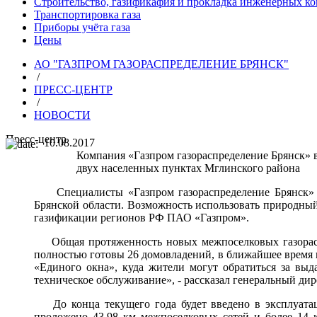
Строительство, газификафия и прокладка инженерных к
Транспортировка газа
Приборы учёта газа
Цены
АО "ГАЗПРОМ ГАЗОРАСПРЕДЕЛЕНИЕ БРЯНСК"
/
ПРЕСС-ЦЕНТР
/
НОВОСТИ
Пресс-центр
10.08.2017
Компания «Газпром газораспределение Брянск» в
двух населенных пунктах Мглинского района
Специалисты «Газпром газораспределение Брянск» вв
Брянской области. Возможность использовать природный 
газификации регионов РФ ПАО «Газпром».
Общая протяженность новых межпоселковых газораспре
полностью готовы 26 домовладений, в ближайшее время 
«Единого окна», куда жители могут обратиться за выд
техническое обслуживание», - рассказал генеральный ди
До конца текущего года будет введено в эксплуатаци
проложено 43,98 км межпоселковых сетей и более 14 