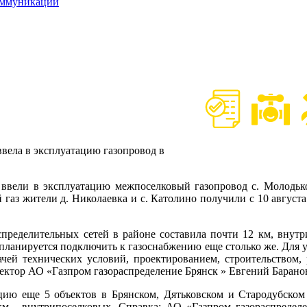
оммуникаций
вела в эксплуатацию газопровод в
ели в эксплуатацию межпоселковый газопровод с. Молодьков
газ жители д. Николаевка и с. Католино получили с 10 август
делительных сетей в районе составила почти 12 км, внутри
планируется подключить к газоснабжению еще столько же. Для у
ачей технических условий, проектированием, строительством, 
ректор АО «Газпром газораспределение Брянск » Евгений Барано
ю еще 5 объектов в Брянском, Дятьковском и Стародубском 
км - внутрипоселковых. Справка: АО «Газпром газораспределе