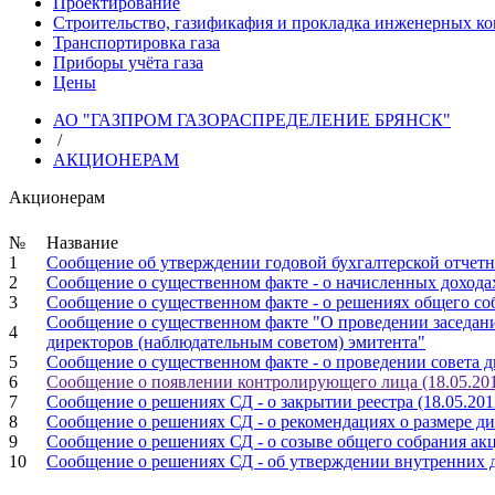
Проектирование
Строительство, газификафия и прокладка инженерных к
Транспортировка газа
Приборы учёта газа
Цены
АО "ГАЗПРОМ ГАЗОРАСПРЕДЕЛЕНИЕ БРЯНСК"
/
АКЦИОНЕРАМ
Акционерам
№
Название
1
Сообщение об утверждении годовой бухгалтерской отчетно
2
Сообщение о существенном факте - о начисленных доходах
3
Сообщение о существенном факте - о решениях общего соб
Сообщение о существенном факте "О проведении заседания
4
директоров (наблюдательным советом) эмитента"
5
Сообщение о существенном факте - о проведении совета д
6
Сообщение о появлении контролирующего лица (18.05.20
7
Сообщение о решениях СД - о закрытии реестра (18.05.201
8
Сообщение о решениях СД - о рекомендациях о размере ди
9
Сообщение о решениях СД - о созыве общего собрания акц
10
Сообщение о решениях СД - об утверждении внутренних д