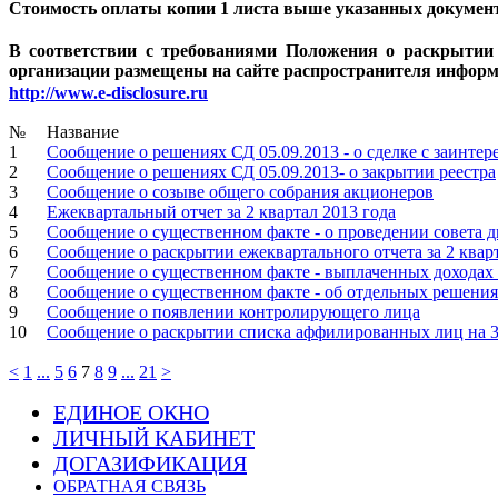
Стоимость оплаты копии 1 листа выше указанных документо
В соответствии с требованиями Положения о раскрытии
организации размещены на сайте распространителя информ
http://www.e-disclosure.ru
№
Название
1
Сообщение о решениях СД 05.09.2013 - о сделке с заинте
2
Сообщение о решениях СД 05.09.2013- о закрытии реестра
3
Сообщение о созыве общего собрания акционеров
4
Ежеквартальный отчет за 2 квартал 2013 года
5
Сообщение о существенном факте - о проведении совета д
6
Сообщение о раскрытии ежеквартального отчета за 2 квар
7
Сообщение о существенном факте - выплаченных доходах
8
Сообщение о существенном факте - об отдельных решениях
9
Сообщение о появлении контролирующего лица
10
Сообщение о раскрытии списка аффилированных лиц на 3
<
1
...
5
6
7
8
9
...
21
>
ЕДИНОЕ ОКНО
ЛИЧНЫЙ КАБИНЕТ
ДОГАЗИФИКАЦИЯ
ОБРАТНАЯ СВЯЗЬ