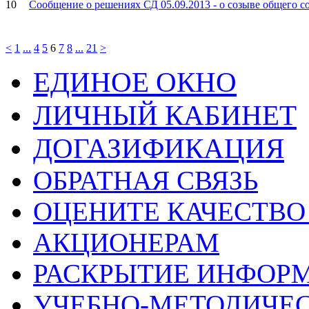
10
Сообщение о решениях СД 05.09.2013 - о созыве общего с
<
1
...
4
5
6
7
8
...
21
>
ЕДИНОЕ ОКНО
ЛИЧНЫЙ КАБИНЕТ
ДОГАЗИФИКАЦИЯ
ОБРАТНАЯ СВЯЗЬ
ОЦЕНИТЕ КАЧЕСТВ
АКЦИОНЕРАМ
РАСКРЫТИЕ ИНФОР
УЧЕБНО-МЕТОДИЧЕС